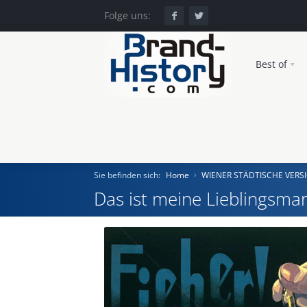
Folge uns:
Best of
Sie befinden sich:
Home
WIENER STÄDTISCHE VERSI
Das ist meine Lieblingsmar
Home
Einst und Heute
Marken