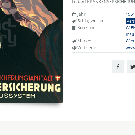
Fieber! KRANKENVERSICHERU
Jahr:
195
Schlagwörter:
Vers
Konzern:
WIE
Insu
Marke:
Wien
Webseite:
www.