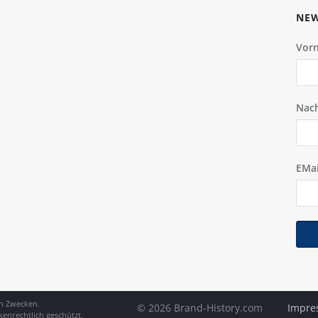
NEW
Vor
Nac
EMai
en Zwecken.
© 2026 Brand-History.com
Impre
enrechtlich geschützt.