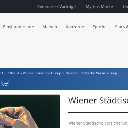
Seminare
/ Vorträge
Mythos Marke
Un
Einst und Heute
Marken
Konzerne
Epoche
Stars 
CHERUNG AG Vienna Insurance Group
Wiener Städtische Versicherung
ke!
Wiener Städtis
Wiener Städtische Versicher