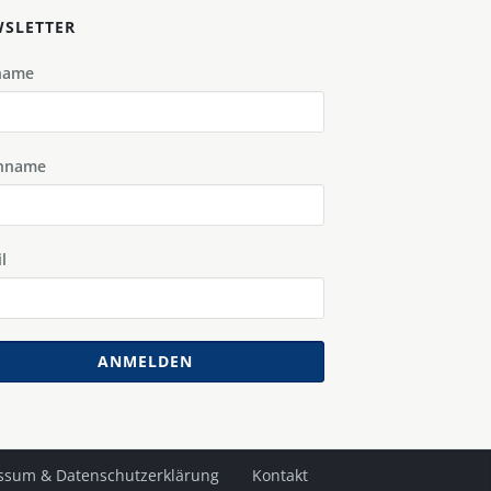
SLETTER
name
hname
l
ANMELDEN
ssum & Datenschutzerklärung
Kontakt