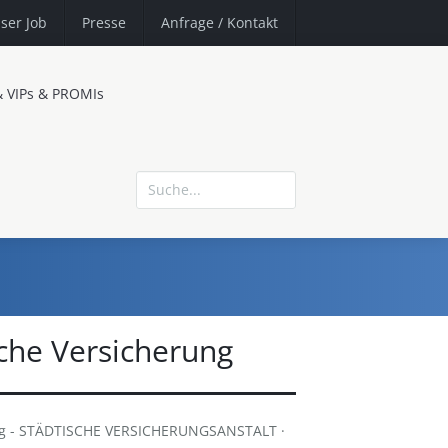
ser Job
Presse
Anfrage
/ Kontakt
& VIPs & PROMIs
che Versicherung
ung - STÄDTISCHE VERSICHERUNGSANSTALT ·