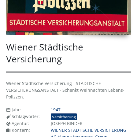
Wiener Städtische
Versicherung
Wiener Städtische Versicherung - STÄDTISCHE
VERSICHERUNGSANSTALT · Schenkt Weihnachten Lebens-
Polizzen.
Jahr:
1947
Schlagwörter:
Versicherung
Agentur:
JOSEPH BINDER
Konzern:
WIENER STÄDTISCHE VERSICHERUNG
AG Vienna Insurance Group