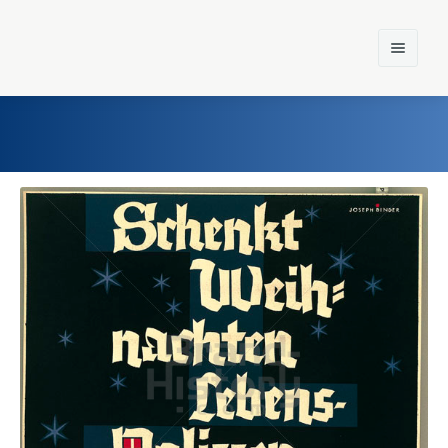
Home
Einst und Heute
Marken
Konzerne
Epoche