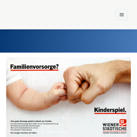
Home
Einst und Heute
Marken
Konzerne
Epoche