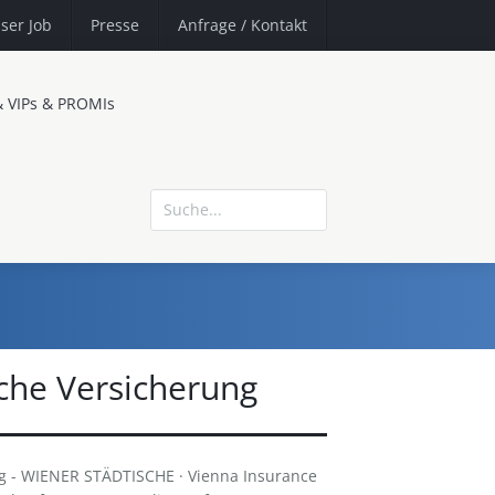
ser Job
Presse
Anfrage
/ Kontakt
& VIPs & PROMIs
che Versicherung
g - WIENER STÄDTISCHE · Vienna Insurance