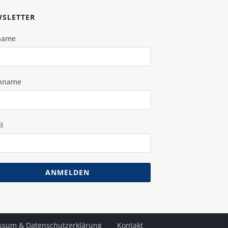
SLETTER
name
hname
l
ANMELDEN
ssum & Datenschutzerklärung
Kontakt