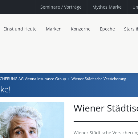
Seminare
/ Vorträge
Mythos Marke
Un
Einst und Heute
Marken
Konzerne
Epoche
Stars 
CHERUNG AG Vienna Insurance Group
Wiener Städtische Versicherung
ke!
Wiener Städtis
Wiener Städtische Versicherun