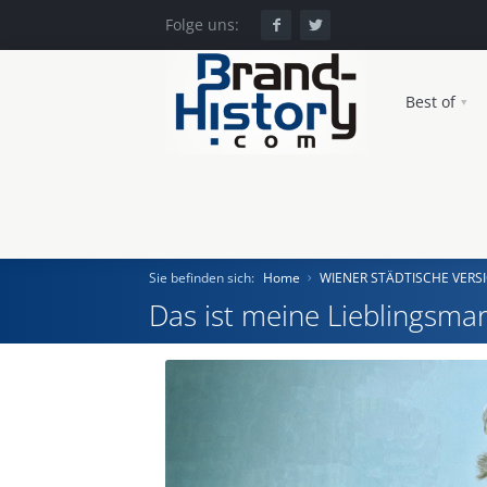
Folge uns:
Best of
Sie befinden sich:
Home
WIENER STÄDTISCHE VERSI
Das ist meine Lieblingsmar
Home
Einst und Heute
Marken