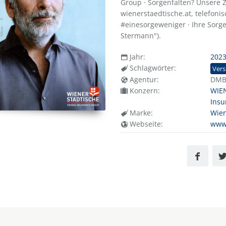
Group · Sorgenfalten? Unsere 
wienerstaedtische.at, telefoni
#einesorgeweniger · Ihre Sorge
Stermann").
Jahr:
202
Schlagwörter:
Vers
Agentur:
DM
Konzern:
WIE
Insu
Marke:
Wien
Webseite:
www.