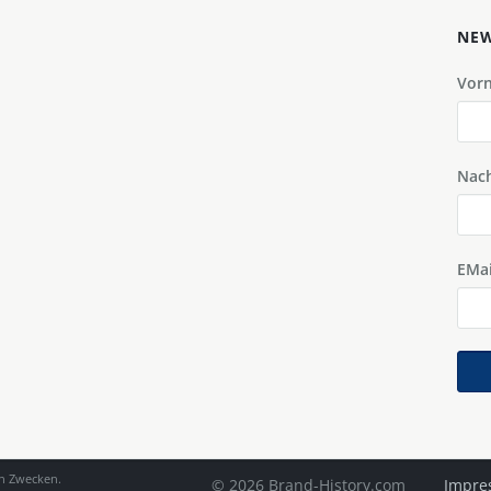
NEW
Vor
Nac
EMai
en Zwecken.
© 2026 Brand-History.com
Impre