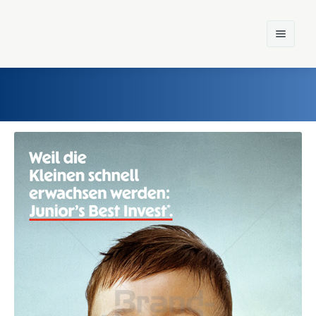
Home
Einst und Heute
Marken
Konzerne
Epoche