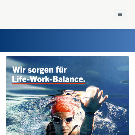
Home
Einst und Heute
Marken
Konzerne
Epoche