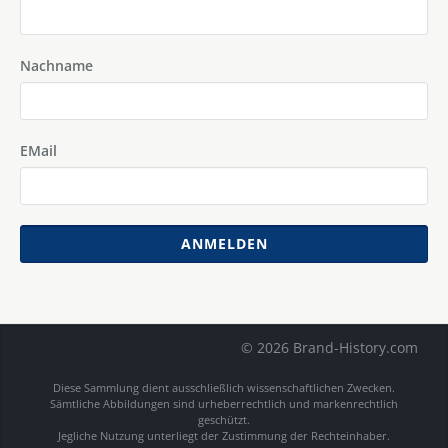
Nachname
EMail
ANMELDEN
© 2026 Brand-History.com
Diese Sammlung dient ausschließlich wissenschaftlichen Zwecken.
Sämtliche Abbildungen sind urheberrechtlich und markenrechtlich
geschützt.
Jegliche Nutzung unterliegt der Zustimmung der Rechteinhaber.