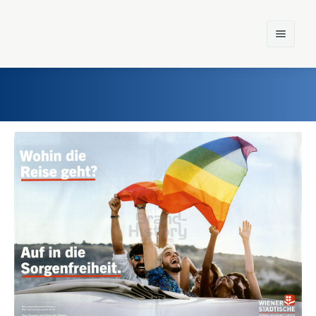
Home
Einst und Heute
Marken
Konzerne
Epoche