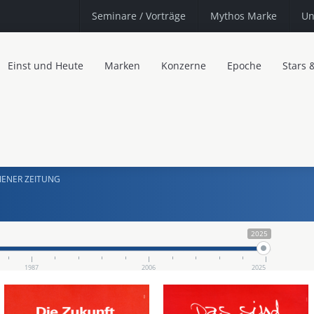
Seminare
/ Vorträge
Mythos Marke
Un
Einst und Heute
Marken
Konzerne
Epoche
Stars 
IENER ZEITUNG
2025
1987
2006
2025