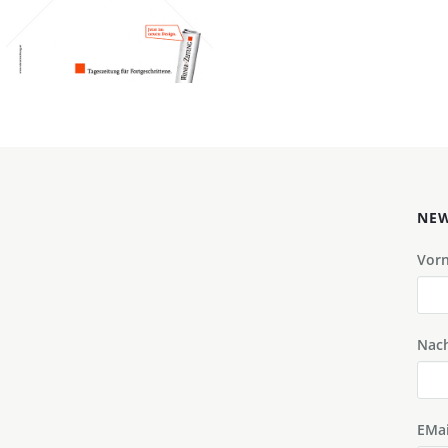
2011
Bild-ID: 45074
NEW
Vor
Nac
EMai