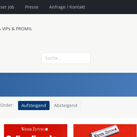
ser Job
Presse
Anfrage
/ Kontakt
& VIPs & PROMIs
Order:
Aufsteigend
Absteigend