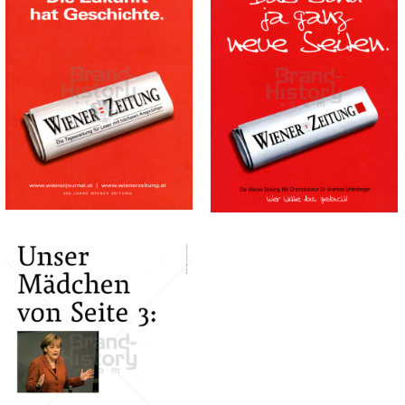
WIENER ZEITUNG
WIENER ZEITUNG
Wiener Zeitung
Wiener Zeitung
GmbH
GmbH
2003
2006
Bild-ID: 16884
Bild-ID: 16718
WIENER ZEITUNG
Wiener Zeitung
GmbH