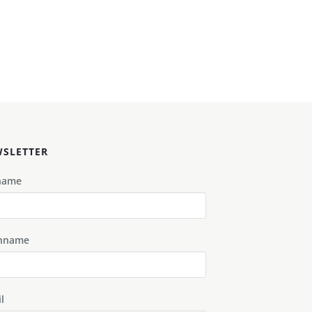
SLETTER
name
hname
l