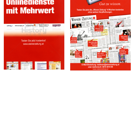
WIENER ZEITUNG
WIENER ZEITUNG
Wiener Zeitung
Wiener Zeitung
GmbH
GmbH
2008
2008
Bild-ID: 16679
Bild-ID: 16066