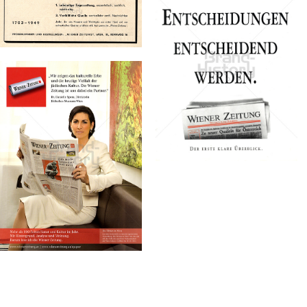
Konzerne
Bild-ID: 70469
Epoche
WIENER ZEITUNG
WIENER ZEITUNG
Wiener Zeitung
Wiener Zeitung
GmbH
GmbH
1949
1998
Bild-ID: 17033
WIENER ZEITUNG
Wiener Zeitung
GmbH
2010
Bild-ID: 45373