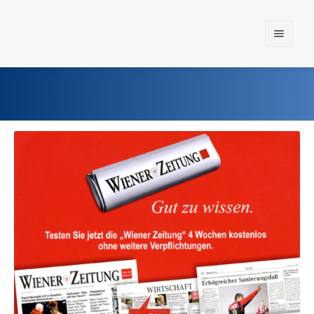
Home
Einst und Heute
Marken
Konzerne
Epoche