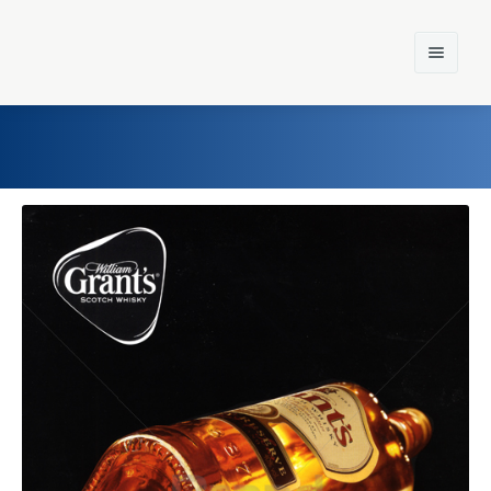
Home
Einst und Heute
Marken
Konzerne
Epoche