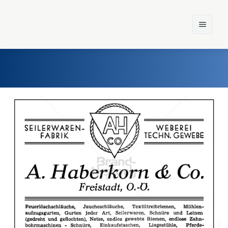
Home
Einst und Heute
Marken
Konzerne
Epoche