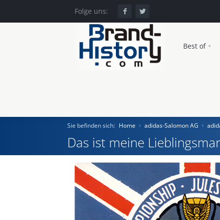
Folge uns:
Best of
Sie befinden sich:
Home
adidas-Salomon AG
adid
Das ist meine Lieblingsmar
Home
Einst und Heute
Marken