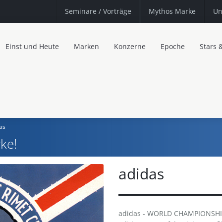
Seminare
/ Vorträge
Mythos Marke
Un
Einst und Heute
Marken
Konzerne
Epoche
Stars 
as
ke!
adidas
adidas - WORLD CHAMPIONSHIP 