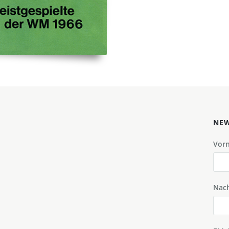
NEW
Vor
Nac