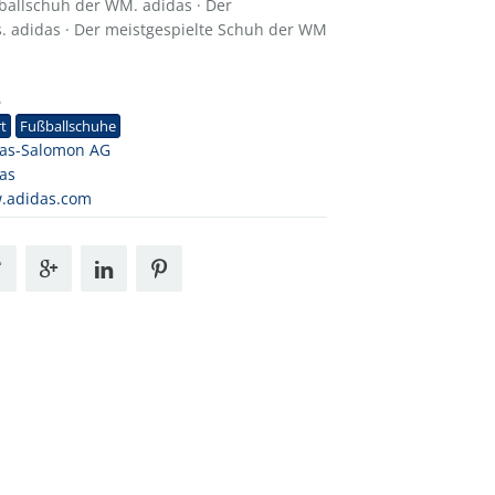
ßballschuh der WM. adidas · Der
. adidas · Der meistgespielte Schuh der WM
6
t
Fußballschuhe
das-Salomon AG
as
.adidas.com