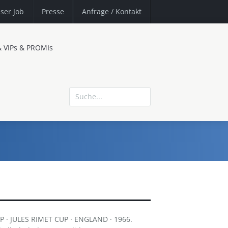
ser Job
Presse
Anfrage
/ Kontakt
& VIPs & PROMIs
· JULES RIMET CUP · ENGLAND · 1966.