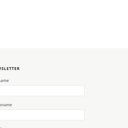
SLETTER
name
hname