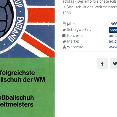
adidas · Der erfolgreichste Fu
Fußballschuh des Weltmeisters
1966.
Jahr:
196
Schlagwörter:
Spor
Konzern:
adi
Marke:
adid
Webseite:
www