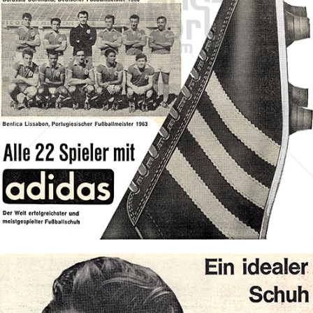
adidas
adidas-Salomon AG
1963
Bild-ID: 70138