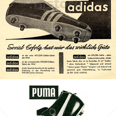
adidas
adidas-Salomon AG
1958
Bild-ID: 71864