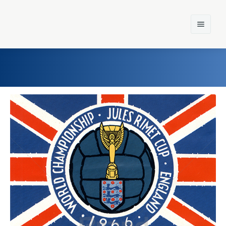
Home
Einst und Heute
Marken
Konzerne
Epoche