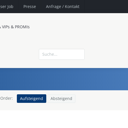
ser Job
Presse
Anfrage
/ Kontakt
& VIPs & PROMIs
Order:
Aufsteigend
Absteigend