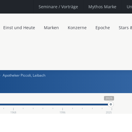
Seminare
/ Vorträge
Mythos Marke
Un
Einst und Heute
Marken
Konzerne
Epoche
Stars 
Apotheker Piccoli, Laibach
2025
1968
1996
2025