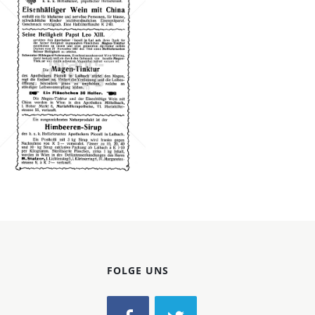
Konzerne
Epoche
Apotheker Piccoli,
Laibach
Apotheker Piccoli,
Laibach
1910
Bild-ID: 66201
FOLGE UNS