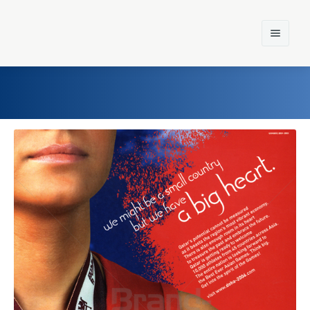
Home
Einst und Heute
Marken
Konzerne
Epoche