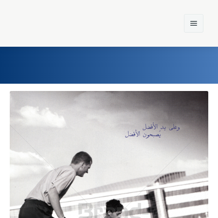
Home
Einst und Heute
Marken
Konzerne
Epoche