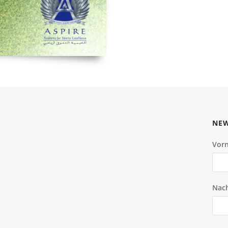
NEW
Vor
Nac