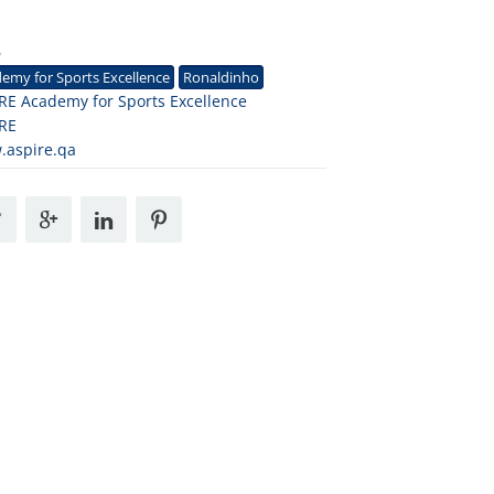
.
6
emy for Sports Excellence
Ronaldinho
RE Academy for Sports Excellence
RE
.aspire.qa