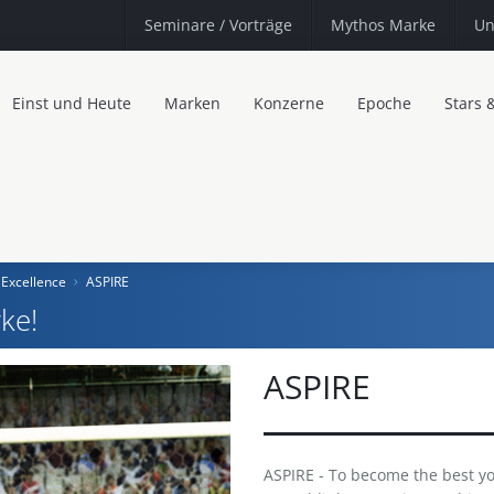
Seminare
/ Vorträge
Mythos Marke
Un
Einst und Heute
Marken
Konzerne
Epoche
Stars 
 Excellence
ASPIRE
ke!
ASPIRE
ASPIRE - To become the best y