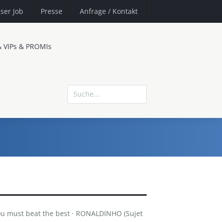
ser Job
Presse
Anfrage
/ Kontakt
& VIPs & PROMIs
ou must beat the best · RONALDINHO (Sujet