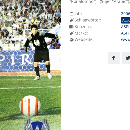
"Ronaldinho") · (Sujet "Arabic")
Jahr:
200
Schlagwörter:
Acad
Konzern:
ASPI
Marke:
ASPI
Webseite:
www