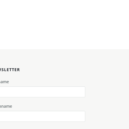
SLETTER
name
hname