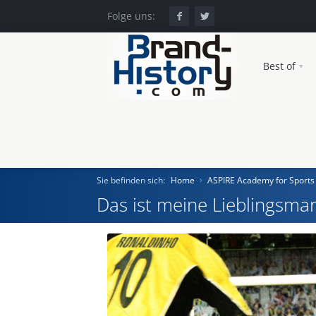
Folge uns:
Best of
Sie befinden sich:
Home
ASPIRE Academy for Sports
Das ist meine Lieblingsmar
Home
Einst und Heute
Marken