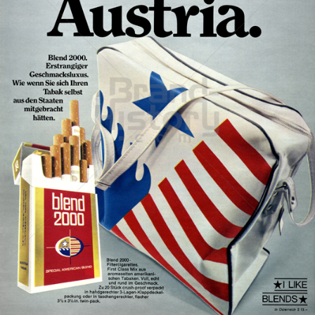
Austria Tabak AG - blend 2000
Austria Tabak AG & Co KG
1970
Bild-ID: 41562