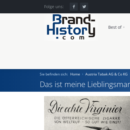
Folge uns:
Best of
Sie befinden sich:
Home
Austria Tabak AG & Co KG
Das ist meine Lieblingsmar
Home
Einst und Heute
Marken