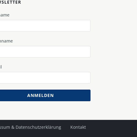
SLETTER
name
hname
l
ANMELDEN
ssum & Datenschutzerklärung
Kontakt