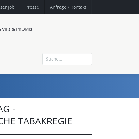
ser Job
Presse
Anfrage
/ Kontakt
& VIPs & PROMIs
AG -
CHE TABAKREGIE