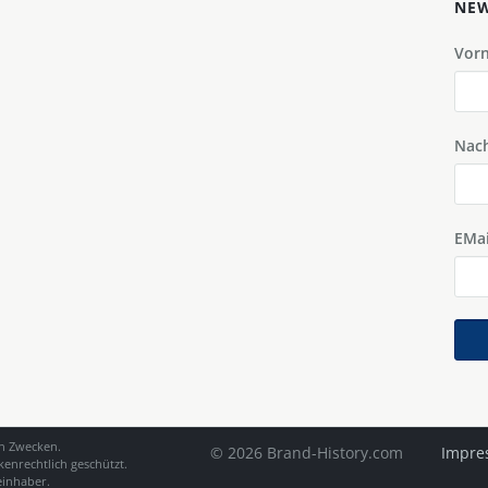
NEW
Vor
Nac
EMai
en Zwecken.
© 2026 Brand-History.com
Impre
enrechtlich geschützt.
einhaber.