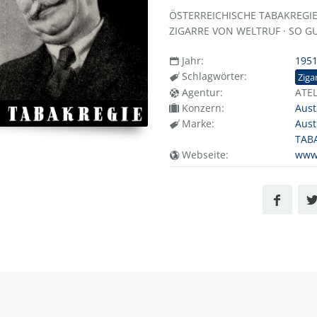
ÖSTERREICHISCHE TABAKREGIE -
ZIGARRE VON WELTRUF · SO GU
Jahr:
195
Schlagwörter:
Ziga
Agentur:
ATE
Konzern:
Aust
Marke:
Aust
TAB
Webseite:
www.