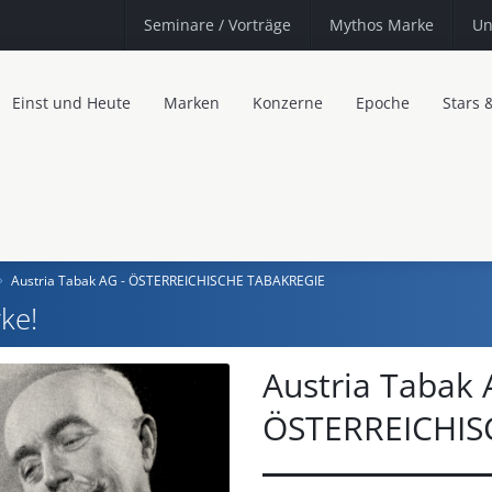
Seminare
/ Vorträge
Mythos Marke
Un
Einst und Heute
Marken
Konzerne
Epoche
Stars 
Austria Tabak AG - ÖSTERREICHISCHE TABAKREGIE
ke!
Austria Tabak 
ÖSTERREICHIS