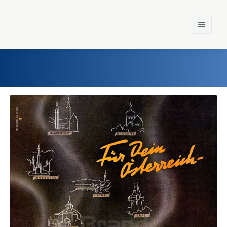
Home
Einst und Heute
Marken
Konzerne
Epoche