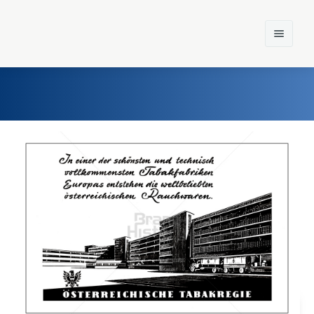
Home
Einst und Heute
Marken
Konzerne
Epoche