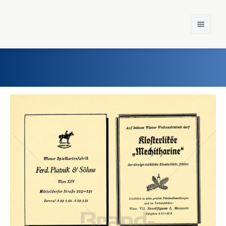
Home
Einst und Heute
Marken
Konzerne
Epoche