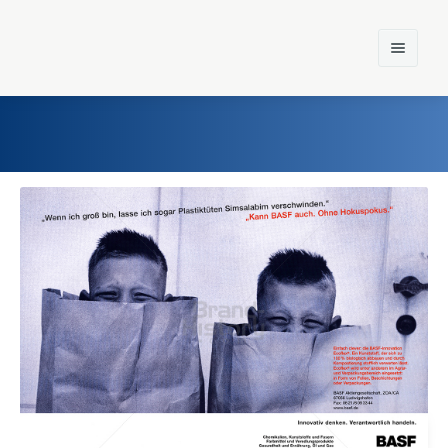
Home
Einst und Heute
Marken
Konzerne
Epoche