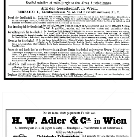
voestalpine AG
voestalpine AG
1898
Bild-ID: 66455