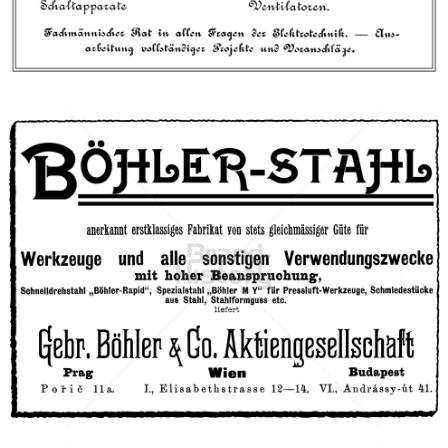
Bild-ID: 66543
BÖHLER UDDEHOLM
Böhler-Uddeholm AG
1911
Bild-ID: 67280