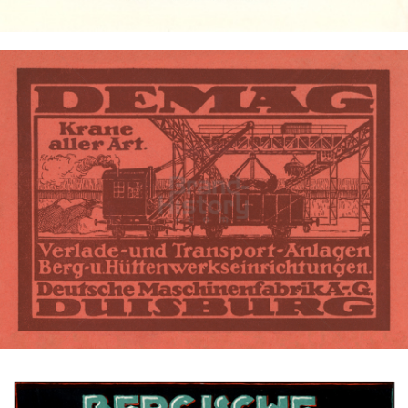
Bild-ID: 4407
DEMAG Deutsche Maschinenfabrik AG, Duisburg
Demag Cranes & Components GmbH, 58286 Wetter
1918
Bild-ID: 3310