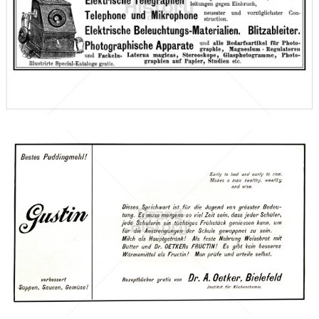
H. W. Adler & Cie., Wien
H. W. Adler & Cie., Wien
1898
Bild-ID: 66461
Dr. A. Oetker
Dr. August Oetker Nahrungsmittel KG
1905
Bild-ID: 3093