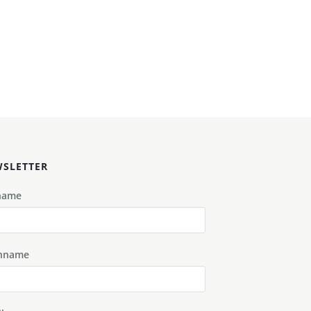
SLETTER
name
hname