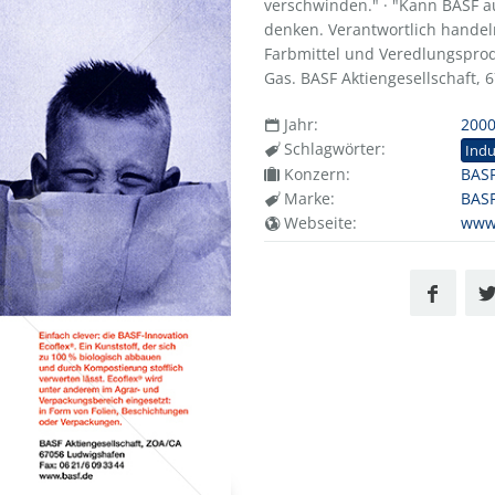
verschwinden." · "Kann BASF a
denken. Verantwortlich handeln
Farbmittel und Veredlungspro
Gas. BASF Aktiengesellschaft, 6
Jahr:
200
Schlagwörter:
Indu
Konzern:
BASF
Marke:
BAS
Webseite:
www