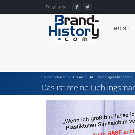
Folge uns:
Best of
Sie befinden sich:
Home
BASF Aktiengesellschaft
Das ist meine Lieblingsmar
Home
Einst und Heute
Marken