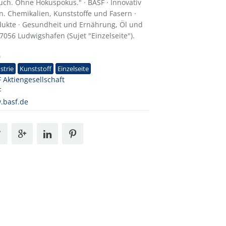
uch. Ohne Hokuspokus." · BASF · Innovativ
. Chemikalien, Kunststoffe und Fasern ·
dukte · Gesundheit und Ernährung, Öl und
7056 Ludwigshafen (Sujet "Einzelseite").
0
strie
Kunststoff
Einzelseite
 Aktiengesellschaft
F
.basf.de