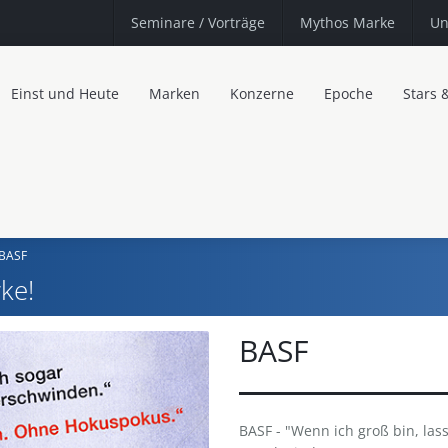
Seminare
/ Vorträge
Mythos Marke
Un
Einst und Heute
Marken
Konzerne
Epoche
Stars 
BASF
ke!
BASF
BASF - "Wenn ich groß bin, las