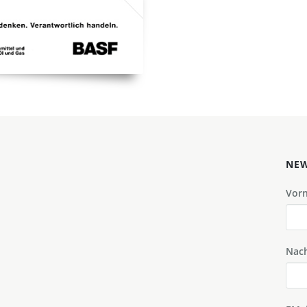
NEW
Vor
Nac