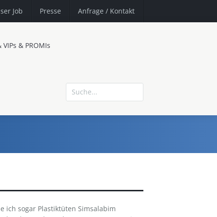
ser Job
Presse
Anfrage
/ Kontakt
& VIPs & PROMIs
se ich sogar Plastiktüten Simsalabim