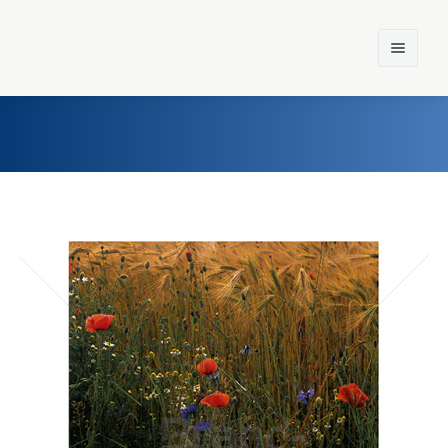
Home
Einst und Heute
Marken
Konzerne
Epoche