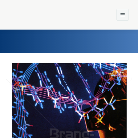
Home
Einst und Heute
Marken
Konzerne
Epoche