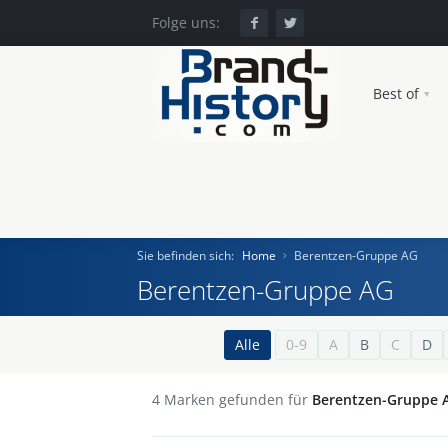
Folge uns:
Best of
Sie befinden sich:
Home
Berentzen-Gruppe AG
Berentzen-Gruppe AG
Home
Alle
0-9
A
B
C
D
Einst und Heute
4
Marken gefunden für
Berentzen-Gruppe 
Marken