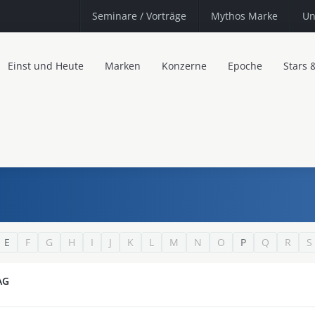
Seminare
/ Vorträge
Mythos Marke
Un
Einst und Heute
Marken
Konzerne
Epoche
Stars 
E
F
G
H
I
J
K
L
M
N
O
P
Q
R
S
AG