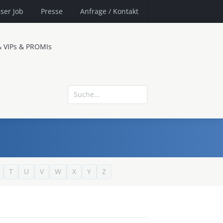
ser Job
Presse
Anfrage
/ Kontakt
& VIPs & PROMIs
T
U
V
W
X
Y
Z