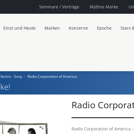
Seminare
/ Vorträge
Mythos Marke
Un
Einst und Heute
Marken
Konzerne
Epoche
Stars 
ectric - Sony
Radio Corporation of America
ke!
Radio Corporat
Radio Corporation of America