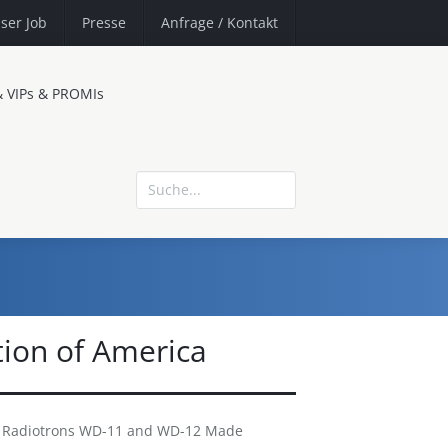
ser Job
Presse
Anfrage
/ Kontakt
& VIPs & PROMIs
ion of America
 - Radiotrons WD-11 and WD-12 Made