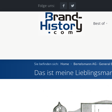
Folge uns:
Best of
Sie befinden sich:
Home
Bertelsmann AG - General El
Das ist meine Lieblingsmar
Home
Einst und Heute
Marken