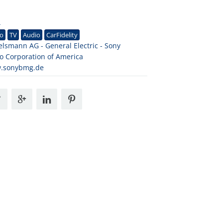
4
eo
TV
Audio
CarFidelity
elsmann AG - General Electric - Sony
o Corporation of America
.sonybmg.de