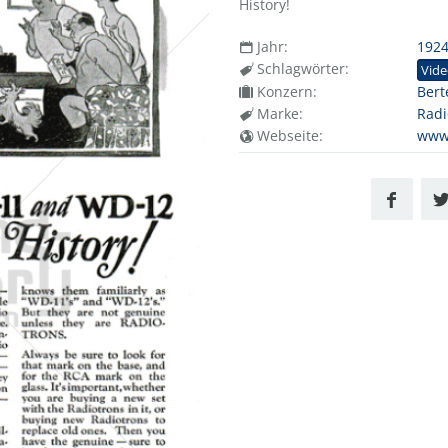
History!
Jahr:
192
Schlagwörter:
Vid
Konzern:
Bert
Marke:
Radi
Webseite:
www