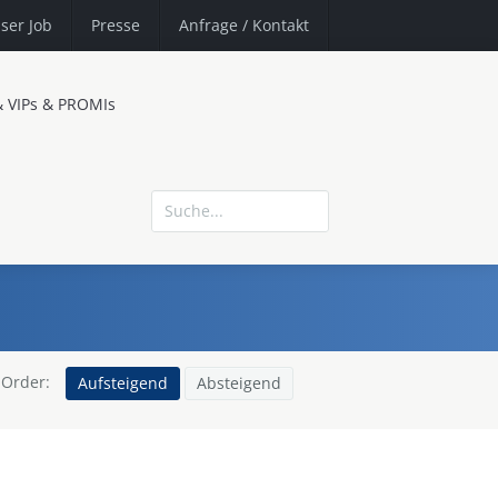
ser Job
Presse
Anfrage
/ Kontakt
& VIPs & PROMIs
Order:
Aufsteigend
Absteigend