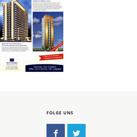
Konzerne
Epoche
BEST HOMES
BEST HOMES
EMIRATES REAL ESTATE
& CONSTRUCTION CO.
LLC
2005
Bild-ID: 60260
FOLGE UNS