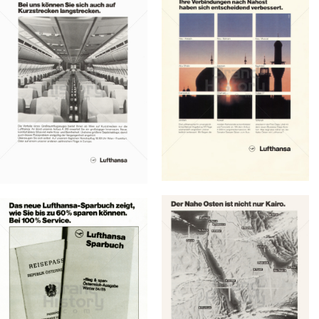
Lufthansa
Lufthansa
Deutsche Lufthansa
Deutsche Lufthansa
Aktiengesellschaft
Aktiengesellschaft
1985
1984
Bild-ID: 9520
Bild-ID: 8644
Lufthansa
Lufthansa
Deutsche Lufthansa
Deutsche Lufthansa