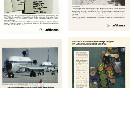
Aktiengesellschaft
Aktiengesellschaft
1984
1984
Bild-ID: 9248
Bild-ID: 10692
Lufthansa
Lufthansa
Deutsche Lufthansa
Deutsche Lufthansa
Aktiengesellschaft
Aktiengesellschaft
1983
1982
Bild-ID: 10202
Bild-ID: 10093