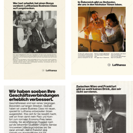
Lufthansa
Lufthansa
Deutsche Lufthansa
Deutsche Lufthansa
Aktiengesellschaft
Aktiengesellschaft
1985
1984
Bild-ID: 9560
Bild-ID: 9062
Lufthansa
Lufthansa
Deutsche Lufthansa