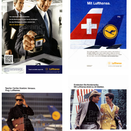
Lufthansa
Lufthansa
Deutsche Lufthansa
Deutsche Lufthansa
Aktiengesellschaft
Aktiengesellschaft
2005
2008
Bild-ID: 30905
Bild-ID: 31999
Lufthansa
Lufthansa
Deutsche Lufthansa
Deutsche Lufthansa