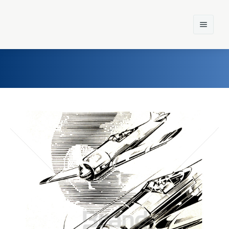
Home
Einst und Heute
Marken
Konzerne
Epoche