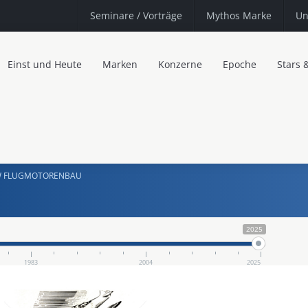
Seminare
/ Vorträge
Mythos Marke
Un
Einst und Heute
Marken
Konzerne
Epoche
Stars 
 FLUGMOTORENBAU
2025
1983
2004
2025