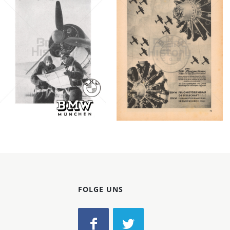
Konzerne
Epoche
BMW
BMW
FLUGMOTORENBAU
FLUGMOTORENBAU
BMW AG, München
BMW AG, München
1941
1941
Bild-ID: 41153
Bild-ID: 2257
FOLGE UNS