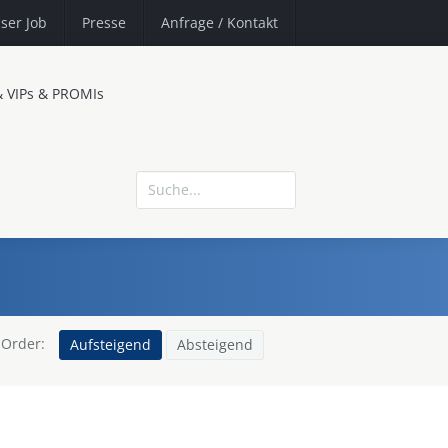
ser Job
Presse
Anfrage
/ Kontakt
& VIPs & PROMIs
Order:
Aufsteigend
Absteigend