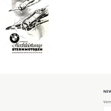
BMW
FLUGMOTORENBAU
BMW AG, München
1942
Bild-ID: 2274
NEW
Vor