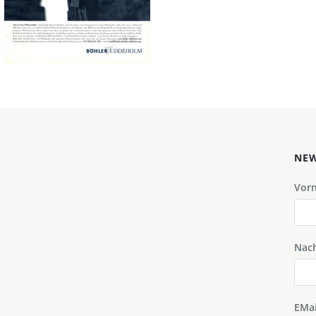
AG
AG
2000
2001
Bild-ID: 31611
NEW
Vor
Nac
EMai