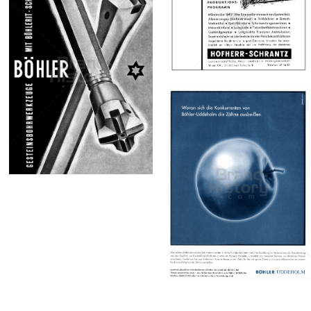
BÖHLER
Bild-ID: 67499
BÖHLER
UDDEHOLM
UDDEHOLM
Böhler-Uddeholm
Böhler-Uddeholm
AG
AG
1961
1960
Bild-ID: 67253
BÖHLER
UDDEHOLM
Böhler-Uddeholm
AG
1997
Bild-ID: 31644