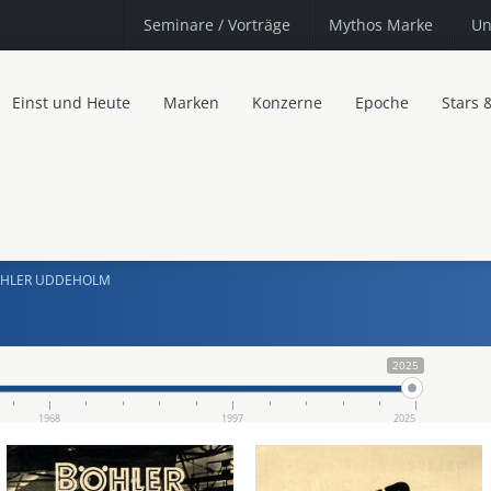
Seminare
/ Vorträge
Mythos Marke
Un
Einst und Heute
Marken
Konzerne
Epoche
Stars 
HLER UDDEHOLM
2025
1968
1997
2025