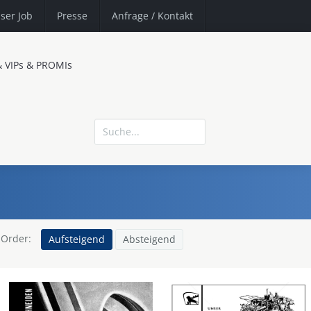
ser Job
Presse
Anfrage
/ Kontakt
& VIPs & PROMIs
Order:
Aufsteigend
Absteigend