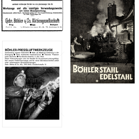
Konzerne
Epoche
BÖHLER
Bild-ID: 67280
BÖHLER
UDDEHOLM
UDDEHOLM
Böhler-Uddeholm
Böhler-Uddeholm
AG
AG
1911
1940
Bild-ID: 72918
BÖHLER
UDDEHOLM
Böhler-Uddeholm
AG
1972
Bild-ID: 67276