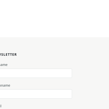
SLETTER
name
hname
l