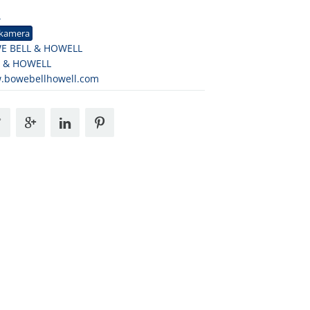
4
mkamera
E BELL & HOWELL
L & HOWELL
.bowebellhowell.com