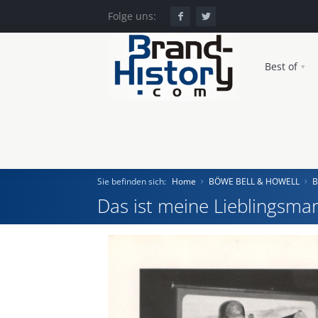
Folge uns:
Best of
Sie befinden sich:
Home
BÖWE BELL & HOWELL
B
Das ist meine Lieblingsmar
Home
Einst und Heute
Marken