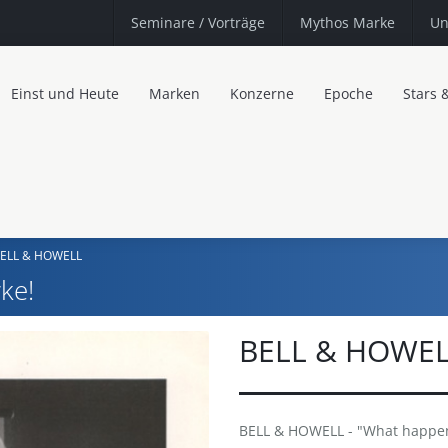
Seminare
/ Vorträge
Mythos Marke
Un
Einst und Heute
Marken
Konzerne
Epoche
Stars 
ELL & HOWELL
ke!
BELL & HOWE
BELL & HOWELL - "What happen