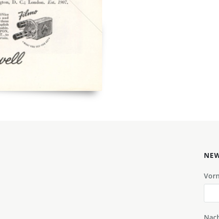
NEW
Vor
Nac