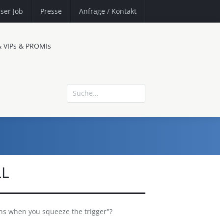
ser Job
Presse
Anfrage
/ Kontakt
& VIPs & PROMIs
LL
s when you squeeze the trigger"?