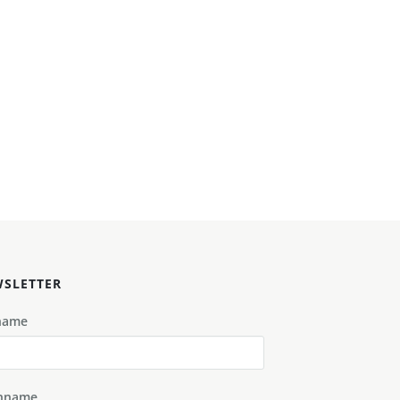
SLETTER
name
hname