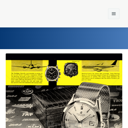
Home
Einst und Heute
Marken
Konzerne
Epoche