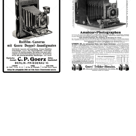
Konzerne
Epoche
C. P. GOERZ, BERLIN
C. P. GOERZ, BERLIN
· WIEN
· WIEN
C. P. GOERZ, BERLIN
C. P. GOERZ, BERLIN
· WIEN
· WIEN
1905
1905
Bild-ID: 3087
Bild-ID: 42700