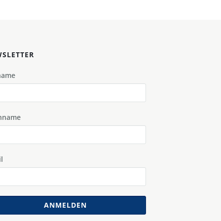
SLETTER
name
hname
l
ANMELDEN