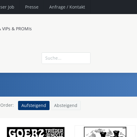
ser Job
Presse
Anfrage
/ Kontakt
& VIPs & PROMIs
Order:
Aufsteigend
Absteigend