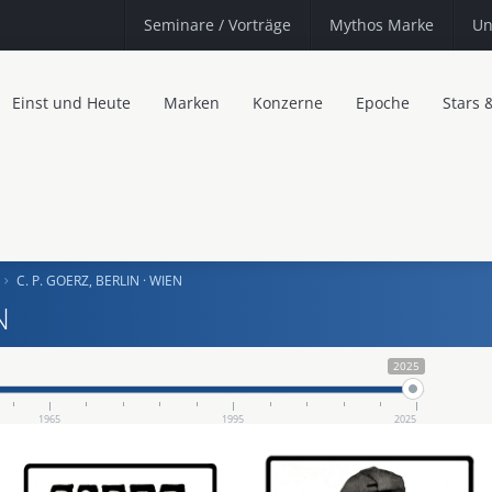
Seminare
/ Vorträge
Mythos Marke
Un
Einst und Heute
Marken
Konzerne
Epoche
Stars 
C. P. GOERZ, BERLIN · WIEN
N
2025
1965
1995
2025