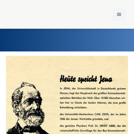
Home
Einst und Heute
Marken
Konzerne
Epoche