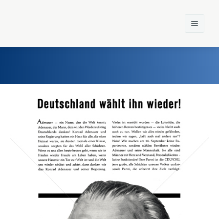
Home
Einst und Heute
Marken
Konzerne
Epoche