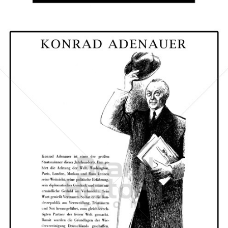
Bild-ID: 41836
CDU/CSU
CDU Deutschland/Christlich-Soziale Union in Bayern e.V.
1957