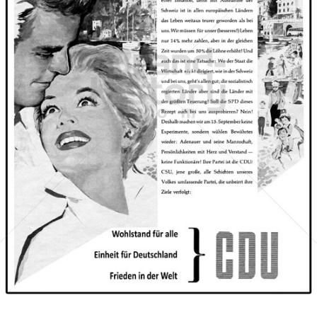
CDU/CSU
CDU Deutschland/Christlich-Soziale Union in Bayern e.V.
1957
Bild-ID: 67887