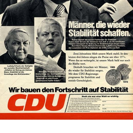
CDU/CSU
CDU Deutschland/Christlich-Soziale Union in Bayern e.V.
1972
Bild-ID: 73838