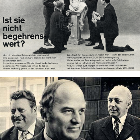
CDU/CSU
CDU Deutschland/Christlich-Soziale Union in Bayern e.V.
1961
Bild-ID: 40209