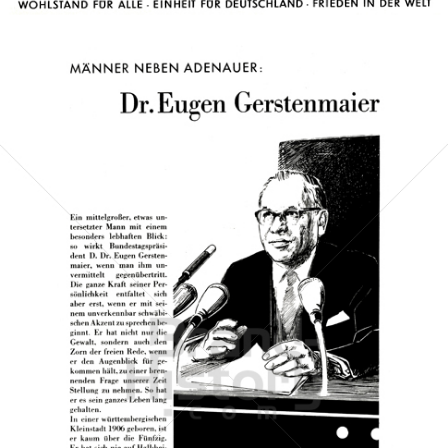
Bild-ID: 41814
CDU/CSU
CDU Deutschland/Christlich-Soziale Union in Bayern e.V.
1957