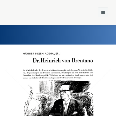
Home
Einst und Heute
Marken
Konzerne
Epoche