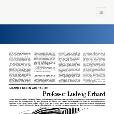
Home
Einst und Heute
Marken
Konzerne
Epoche