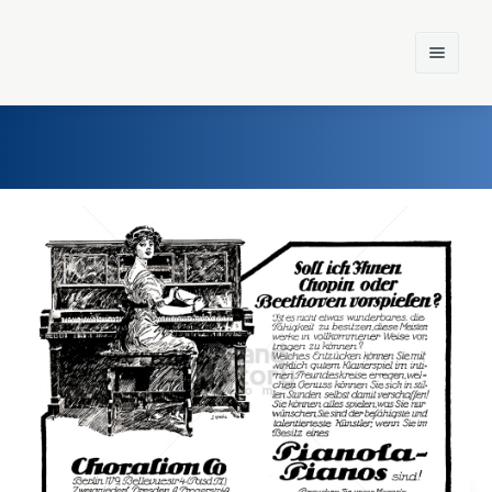
Home
Einst und Heute
Marken
Konzerne
Epoche