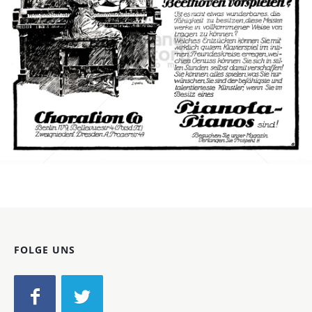
CHORALION CO., Berlin
Choralion Co., Berlin
1914
Bild-ID: 3289
FOLGE UNS