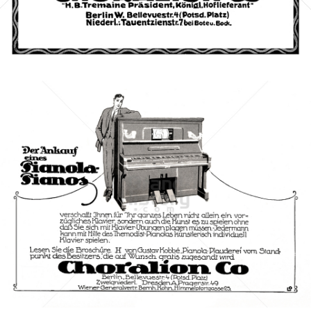
Bild-ID: 46461
CHORALION CO., Berlin
Choralion Co., Berlin
1913
Bild-ID: 3240