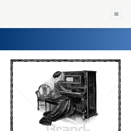
Home
Einst und Heute
Marken
Konzerne
Epoche