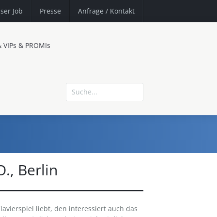
ser Job
Presse
Anfrage
/ Kontakt
& VIPs & PROMIs
, Berlin
avierspiel liebt, den interessiert auch das