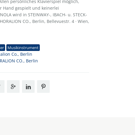
len persönliches Klavierspiel möglich,
r Hand gespielt und keinerlei
PIANOLA wird in STEINWAY-, IBACH- u. STECK-
HORALION CO., Berlin, Bellevuestr. 4 · Wien,
1
ier
Musikinstrument
alion Co., Berlin
ALION CO., Berlin