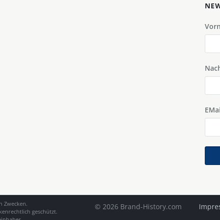
NEW
Vor
Nac
EMai
en Zwecken.
© 2026 Brand-History.com
Impre
enrechtlich geschützt.
einhaber.