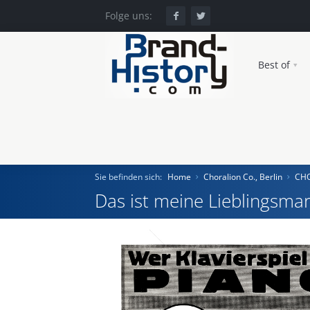
Folge uns:
Best of
Sie befinden sich:
Home
Choralion Co., Berlin
CHO
Das ist meine Lieblingsmar
Home
Einst und Heute
Marken