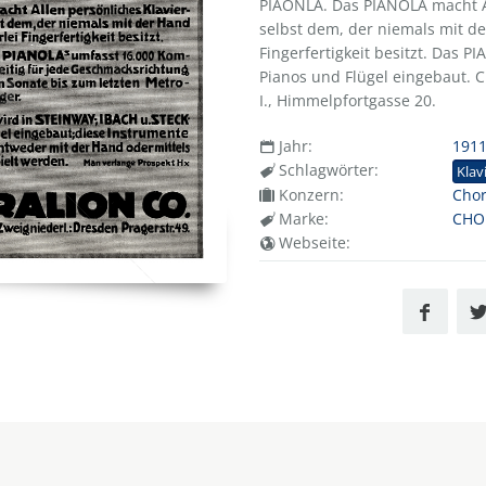
PIAONLA. Das PIANOLA macht Al
selbst dem, der niemals mit de
Fingerfertigkeit besitzt. Das 
Pianos und Flügel eingebaut. C
I., Himmelpfortgasse 20.
Jahr:
191
Schlagwörter:
Klav
Konzern:
Chor
Marke:
CHOR
Webseite: