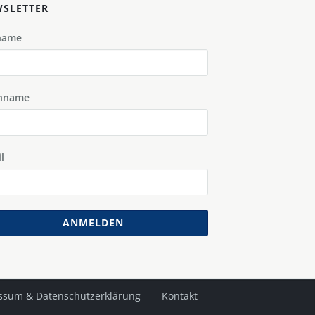
SLETTER
name
hname
l
ANMELDEN
ssum & Datenschutzerklärung
Kontakt