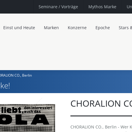
Seminare
/ Vorträge
Mythos Marke
Un
Einst und Heute
Marken
Konzerne
Epoche
Stars 
RALION CO., Berlin
ke!
CHORALION CO.
CHORALION CO., Berlin - Wer Kl