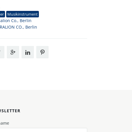
3
ier
Musikinstrument
alion Co., Berlin
ALION CO., Berlin
SLETTER
name