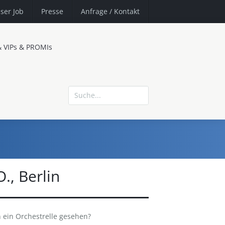
ser Job
Presse
Anfrage
/ Kontakt
& VIPs & PROMIs
, Berlin
 ein Orchestrelle gesehen?