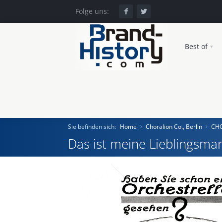
Folge uns:
Best of
Sie befinden sich:
Home
Choralion Co., Berlin
CHO
Das ist meine Lieblingsmar
Home
Einst und Heute
Marken