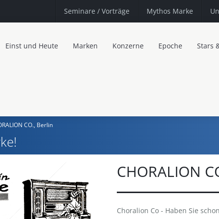
Seminare
/ Vorträge
Mythos Marke
Un
Einst und Heute
Marken
Konzerne
Epoche
Stars 
RALION CO., Berlin
ke!
CHORALION CO.
Choralion Co - Haben Sie schon