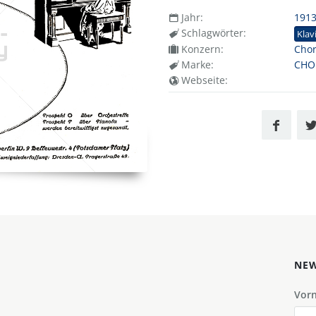
Jahr:
191
Schlagwörter:
Klav
Konzern:
Chor
Marke:
CHOR
Webseite:
NEW
Vor