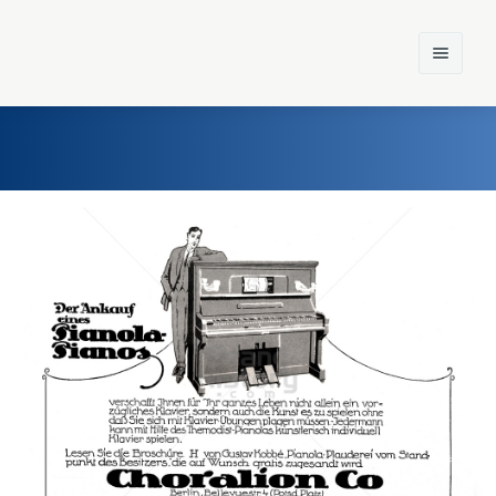
Home
Einst und Heute
Marken
Konzerne
Epoche