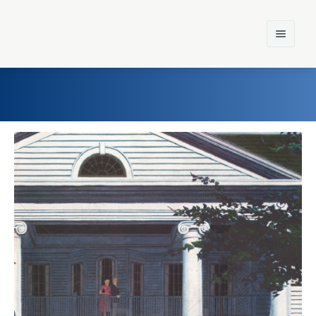
Home
Einst und Heute
Marken
Konzerne
Epoche